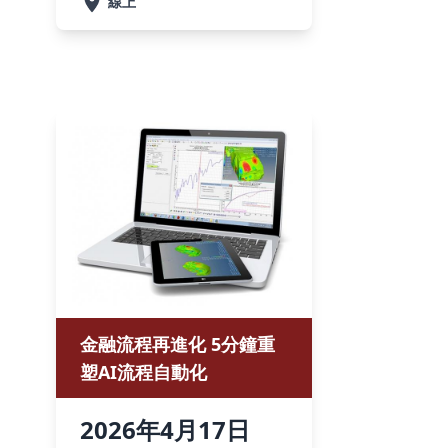
線上
金融流程再進化 5分鐘重
塑AI流程自動化
2026
年
4月
17
日